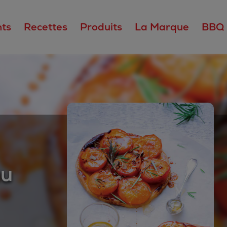
ts
Recettes
Produits
La Marque
BBQ
au