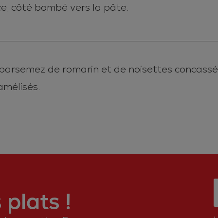
ce, côté bombé vers la pâte.
et parsemez de romarin et de noisettes concassé
amélisés.
plats !