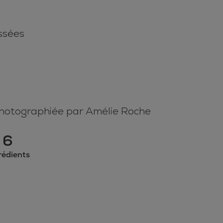
assées
photographiée par Amélie Roche
6
rédients