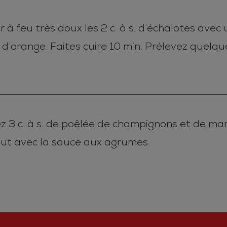
à feu très doux les 2 c. à s. d’échalotes avec un f
’orange. Faites cuire 10 min. Prélevez quelque
z 3 c. à s. de poêlée de champignons et de ma
out avec la sauce aux agrumes.