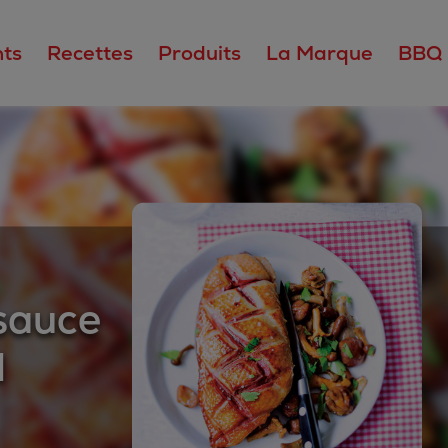
ts
Recettes
Produits
La Marque
BBQ
sauce
l