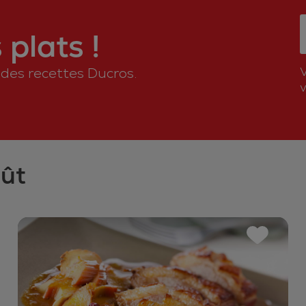
plats !
n des recettes Ducros.
v
oût