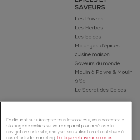
SAVEURS
Les Poivres
Les Herbes
Les Epices
Mélanges d'épices
cuisine maison
Saveurs du monde
Moulin à Poivre & Moulin
à Sel
Le Secret des Epices
En cliquant sur « Accepter tous les cookies », vous acceptez le
stockage de cookies sur votre appareil pour améliorer la
navigation sur le site, analyser son utilisation et contribuer à
nos efforts de marketing.
Politique relative aux cookies