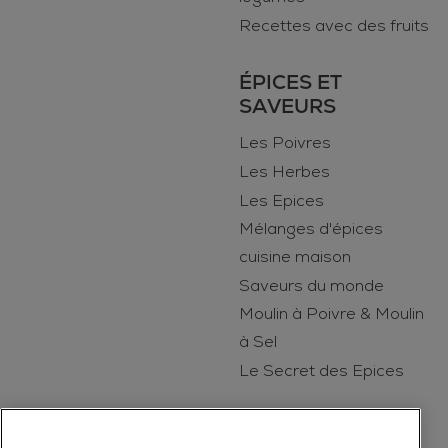
Recettes avec des fruits
ÉPICES ET
SAVEURS
Les Poivres
Les Herbes
Les Epices
Mélanges d'épices
cuisine maison
Saveurs du monde
Moulin à Poivre & Moulin
à Sel
Le Secret des Epices