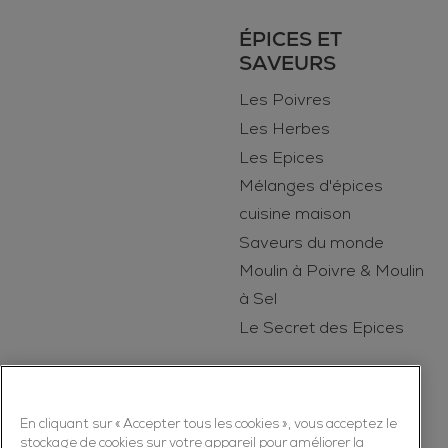
ÉPICES ET
SAVEURS
Les Poivres
Les Herbes
Les Epices
Mélanges d'épices
cuisine maison
Saveurs du monde
Moulin à Poivre & Moulin
à Sel
Le Secret des Epices
En cliquant sur « Accepter tous les cookies », vous acceptez le
stockage de cookies sur votre appareil pour améliorer la