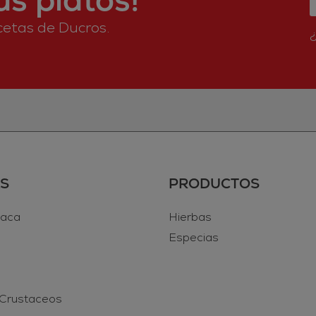
ecetas de Ducros.
S
PRODUCTOS
vaca
Hierbas
Especias
 Crustaceos