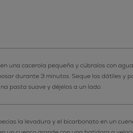
s en una cacerola pequeña y cúbralos con agua
posar durante 3 minutos. Seque los dátiles y p
na pasta suave y déjelos a un lado.
pecias la levadura y el bicarbonato en un cuen
en un cuenco grande con una batidora a velo