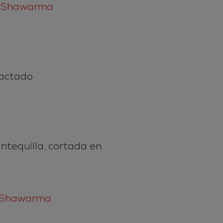
a Shawarma
pactado
tequilla, cortada en
a Shawarma