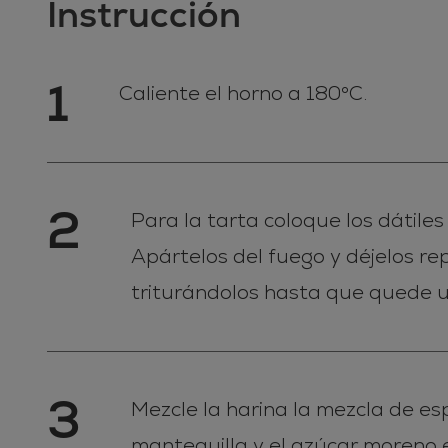
Instrucción
1
Caliente el horno a 180°C.
2
Para la tarta coloque los dátile
Apártelos del fuego y déjelos re
triturándolos hasta que quede u
3
Mezcle la harina la mezcla de es
mantequilla y el azúcar moreno 