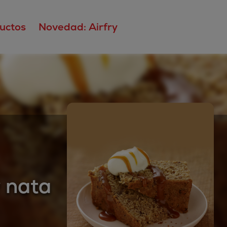
uctos
Novedad: Airfry
y nata