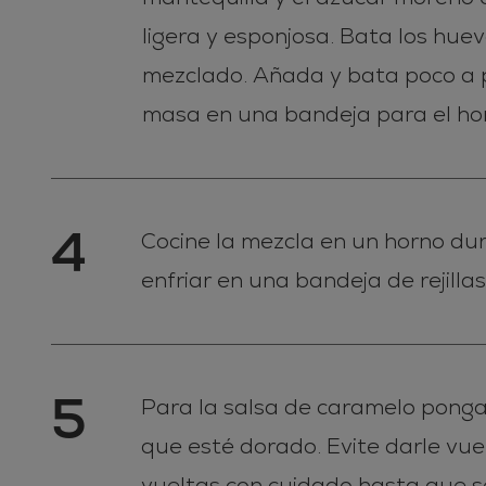
ligera y esponjosa. Bata los hue
mezclado. Añada y bata poco a p
masa en una bandeja para el h
4
Cocine la mezcla en un horno dur
enfriar en una bandeja de rejillas
5
Para la salsa de caramelo pong
que esté dorado. Evite darle vue
vueltas con cuidado hasta que s