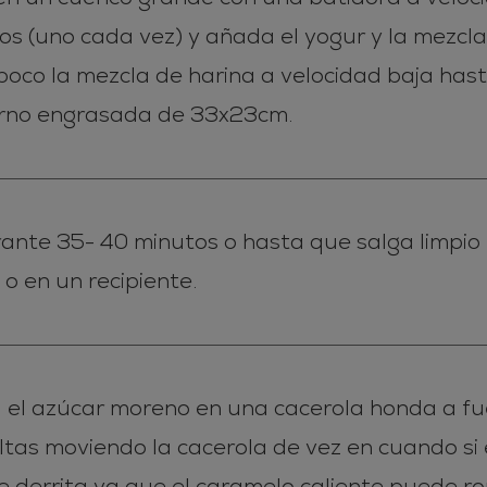
vos (uno cada vez) y añada el yogur y la mezcl
oco la mezcla de harina a velocidad baja hast
orno engrasada de 33x23cm.
ante 35- 40 minutos o hasta que salga limpio u
 o en un recipiente.
a el azúcar moreno en una cacerola honda a f
ltas moviendo la cacerola de vez en cuando si 
e derrita ya que el caramelo caliente puede r