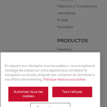
Marisco y Crustaceos
veruduras
frutas
Navidad
PRODUCTOS
Hierbas
Especias
En cliquant sur « Accepter tous les cookies », vous acceptez le
stockage de cookies sur votre appareil pour améliorer la
navigation sur le site, analyser son utilisation et contribuer à
nos efforts de marketing.
Politique relative aux cookies
Autoriser tous les
Tout refuser
cookies
Copyright © 2026 Ducros (McCormick & Company, Inc). Todos los
derechos reservados.