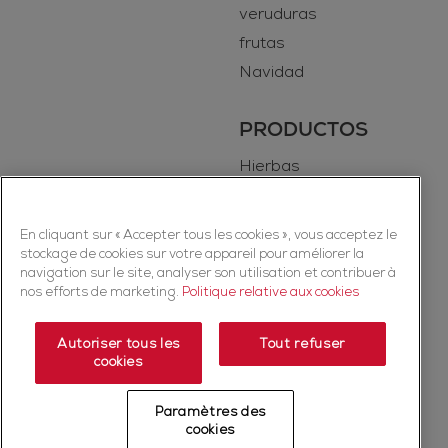
veruduras
frutas
Navidad
PRODUCTOS
Hierbas
Especias
En cliquant sur « Accepter tous les cookies », vous acceptez le
stockage de cookies sur votre appareil pour améliorer la
navigation sur le site, analyser son utilisation et contribuer à
nos efforts de marketing.
Politique relative aux cookies
Autoriser tous les
Tout refuser
cookies
Copyright © 2026 Ducros (McCormick & Company, Inc). Todos los
derechos reservados.
Paramètres des
Política de privacidad
Política de cookies
Términos y condiciones
cookies
Mapa del sitio