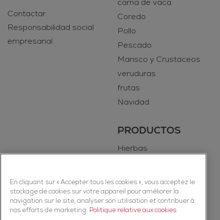
carna de vaca
Contactar
Coredo
Responsabilidad social
Pollo
empresarial
Pescado
Marisco y Crustaceos
veruduras
frutas
Navidad
PRODUCTOS
Hierbas
Especias
En cliquant sur « Accepter tous les cookies », vous acceptez le
stockage de cookies sur votre appareil pour améliorer la
navigation sur le site, analyser son utilisation et contribuer à
nos efforts de marketing.
Politique relative aux cookies