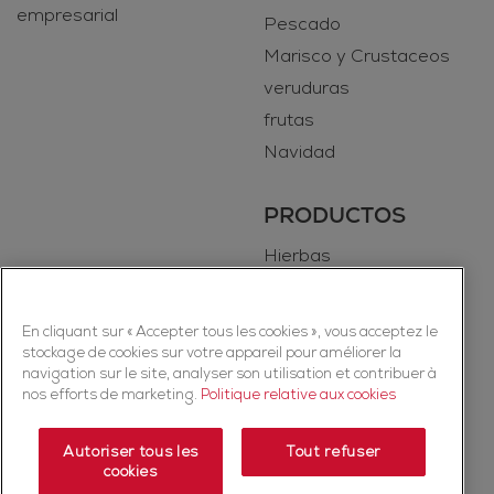
empresarial
Pescado
Marisco y Crustaceos
veruduras
frutas
Navidad
PRODUCTOS
Hierbas
Especias
En cliquant sur « Accepter tous les cookies », vous acceptez le
stockage de cookies sur votre appareil pour améliorer la
navigation sur le site, analyser son utilisation et contribuer à
nos efforts de marketing.
Politique relative aux cookies
Autoriser tous les
Tout refuser
cookies
Copyright © 2026 Ducros (McCormick & Company, Inc). Todos los
derechos reservados.