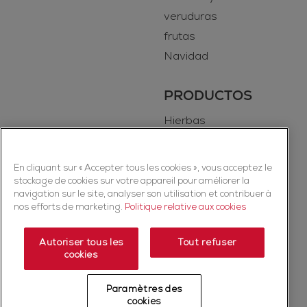
veruduras
frutas
Navidad
PRODUCTOS
Hierbas
Especias
En cliquant sur « Accepter tous les cookies », vous acceptez le
stockage de cookies sur votre appareil pour améliorer la
navigation sur le site, analyser son utilisation et contribuer à
nos efforts de marketing.
Politique relative aux cookies
Autoriser tous les
Tout refuser
Copyright © 2026 Ducros (McCormick & Company, Inc). Todos los
cookies
derechos reservados.
Paramètres des
Política de privacidad
Política de cookies
Términos y condiciones
cookies