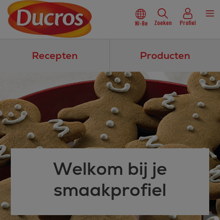
Zoeken
Profiel
Nl-Be
Recepten
Producten
Welkom bij je
smaakprofiel