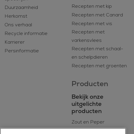
Recepten met kip
Duurzaamheid
Recepten met Canard
Herkomst
Recepten met vis
Ons verhaal
Recepten met
Recycle informatie
varkensvlees
Karrierer
Recepten met schaal-
Persinformatie
en schelpdieren
Recepten met groenten
Producten
Bekijk onze
uitgelichte
producten
Zout en Peper
BIO