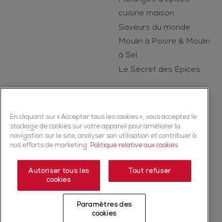
cuisine maison
Saveurs du monde
Moulin à Poivre & Moulin
à Sel
Le Secret des Epices
En cliquant sur « Accepter tous les cookies », vous acceptez le
stockage de cookies sur votre appareil pour améliorer la
navigation sur le site, analyser son utilisation et contribuer à
nos efforts de marketing.
Politique relative aux cookies
Copyright © 2026 Ducros (McCormick & Company, Inc). Tous droits
réservés
Autoriser tous les
Tout refuser
cookies
Politique de confidentialité
Politique relative aux cookies
Mentions légales
Plan du Site
Paramètres des
Fiche produit relative aux qualités et caractéristiques
cookies
environnementales