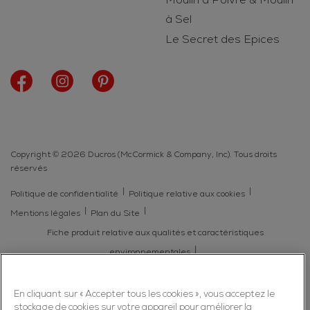
à Sel
Le Secret des Epices
Copyright © 2026 Ducros (McCormick & Company, Inc). Tous droits
réservés
Politique de confidentialité
Politique relative aux cookies
Mentions légales
Plan du Site
Fiche produit relative aux qualités et caractéristiques
environnementales
En cliquant sur « Accepter tous les cookies », vous acceptez le
stockage de cookies sur votre appareil pour améliorer la