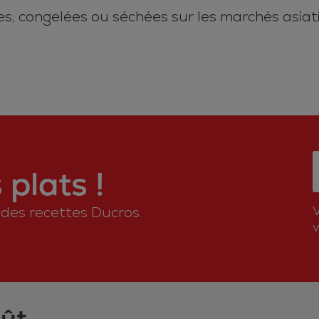
s, congelées ou séchées sur les marchés asiat
plats !
n des recettes Ducros.
v
oût