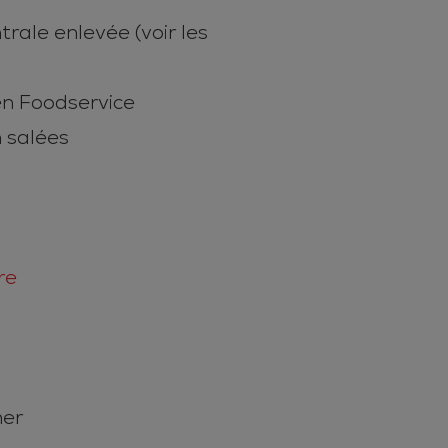
trale enlevée (voir les
hen Foodservice
n salées
re
ner