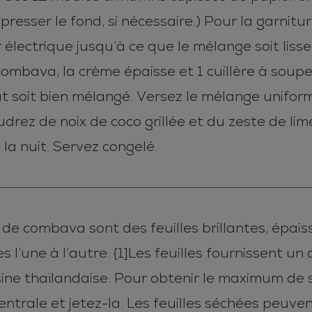
resser le fond, si nécessaire.) Pour la garnitur
électrique jusqu’à ce que le mélange soit liss
 combava, la crème épaisse et 1 cuillère à soup
out soit bien mélangé. Versez le mélange unif
drez de noix de coco grillée et du zeste de li
la nuit. Servez congelé.
les de combava sont des feuilles brillantes, épa
s l’une à l’autre. {1]Les feuilles fournissent un
ine thaïlandaise. Pour obtenir le maximum de s
centrale et jetez-la. Les feuilles séchées peuven