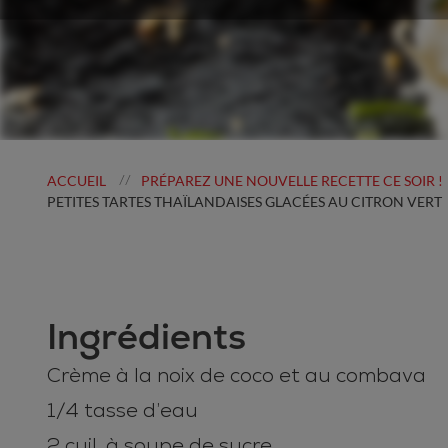
ACCUEIL
PRÉPAREZ UNE NOUVELLE RECETTE CE SOIR !
//
PETITES TARTES THAÏLANDAISES GLACÉES AU CITRON VERT
Ingrédients
Crème à la noix de coco et au combava
1/4 tasse d’eau
2 cuil. à soupe de sucre