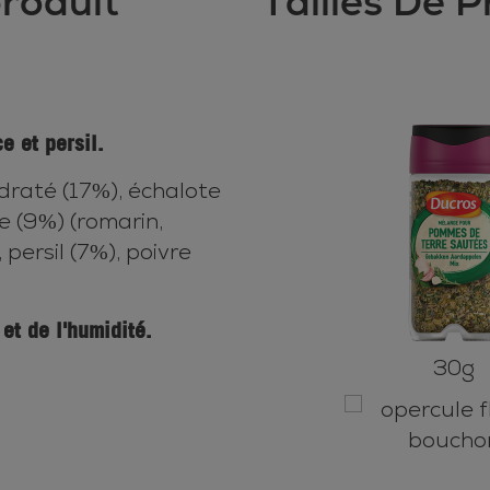
produit
Tailles De P
e et persil.
draté (17%), échalote
 (9%) (romarin,
, persil (7%), poivre
et de l'humidité.
30g