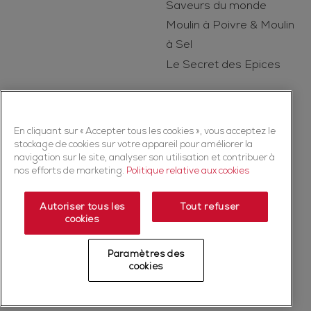
Saveurs du monde
Moulin à Poivre & Moulin
à Sel
Le Secret des Epices
En cliquant sur « Accepter tous les cookies », vous acceptez le
stockage de cookies sur votre appareil pour améliorer la
navigation sur le site, analyser son utilisation et contribuer à
nos efforts de marketing.
Politique relative aux cookies
Copyright © 2026 Ducros (McCormick & Company, Inc). Tous droits
réservés
Autoriser tous les
Tout refuser
cookies
Politique de confidentialité
Politique relative aux cookies
Mentions légales
Plan du Site
Paramètres des
Fiche produit relative aux qualités et caractéristiques
cookies
environnementales