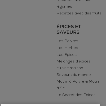
légumes
Recettes avec des fruits
ÉPICES ET
SAVEURS
Les Poivres
Les Herbes
Les Epices
Mélanges d'épices
cuisine maison
Saveurs du monde
Moulin à Poivre & Moulin
à Sel
Le Secret des Epices