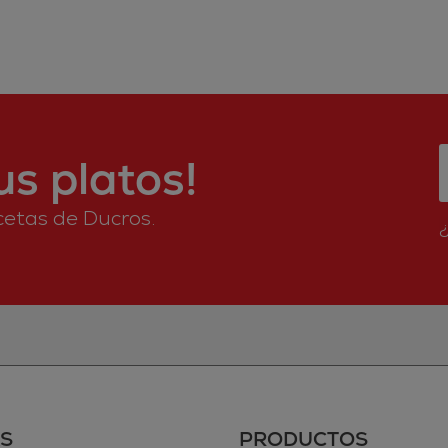
s platos!
ecetas de Ducros.
S
PRODUCTOS