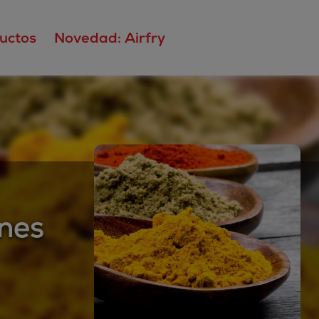
uctos
Novedad: Airfry
nes