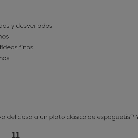
dos y desvenados
nos
fideos finos
inos
va deliciosa a un plato clásico de espaguetis?
11