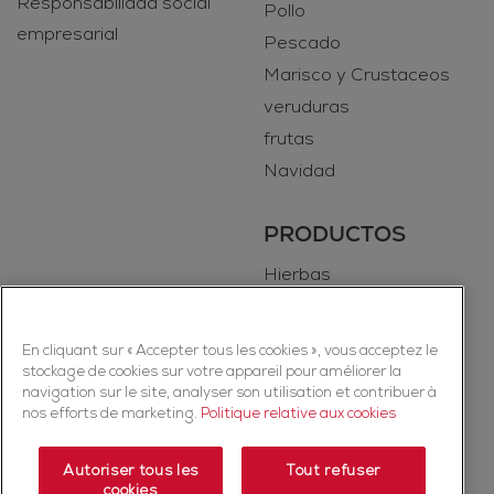
Responsabilidad social
Pollo
empresarial
Pescado
Marisco y Crustaceos
veruduras
frutas
Navidad
PRODUCTOS
Hierbas
Especias
En cliquant sur « Accepter tous les cookies », vous acceptez le
stockage de cookies sur votre appareil pour améliorer la
navigation sur le site, analyser son utilisation et contribuer à
nos efforts de marketing.
Politique relative aux cookies
Autoriser tous les
Tout refuser
cookies
Copyright © 2026 Ducros (McCormick & Company, Inc). Todos los