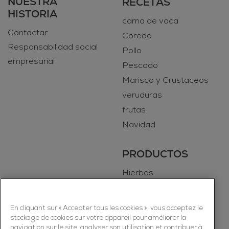
NUESTRA
RECETAS
HISTORIA
carna de vaca
Contactar
Coredo
Responsabilidad social
Pollo
empresarial
Pescado
Marisco y Crustaceos
veruduras
frutas
Navidad
PRODUCTOS
Hierbas
Especias
En cliquant sur « Accepter tous les cookies », vous acceptez le
stockage de cookies sur votre appareil pour améliorer la
navigation sur le site, analyser son utilisation et contribuer à