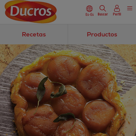
Buscar
Perfil
Es-Es
Recetas
Productos