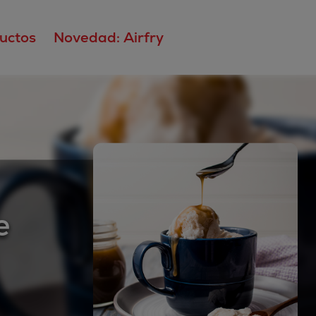
uctos
Novedad: Airfry
e