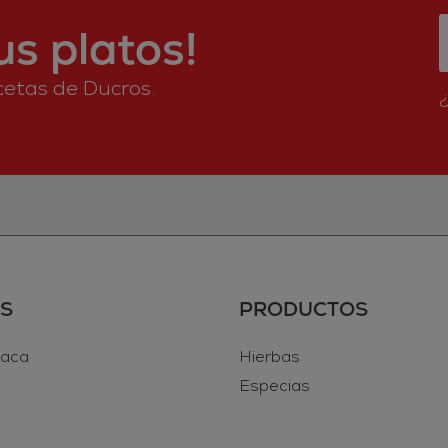
s platos!
ecetas de Ducros.
S
PRODUCTOS
vaca
Hierbas
Especias