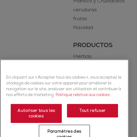
Marisco y Crustaceos
veruduras
frutas
Navidad
PRODUCTOS
Hierbas
Especias
En cliquant sur « Accepter tous les cookies », vous acceptez le
stockage de cookies sur votre appareil pour améliorer la
navigation sur le site, analyser son utilisation et contribuer à
nos efforts de marketing.
Politique relative aux cookies
Autoriser tous les
Tout refuser
cookies
Copyright © 2026 Ducros (McCormick & Company, Inc). Todos los
derechos reservados.
Paramètres des
Política de privacidad
Política de cookies
Términos y condiciones