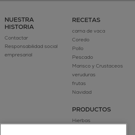
NUESTRA
RECETAS
HISTORIA
carna de vaca
Contactar
Coredo
Responsabilidad social
Pollo
empresarial
Pescado
Marisco y Crustaceos
veruduras
frutas
Navidad
PRODUCTOS
Hierbas
Especias