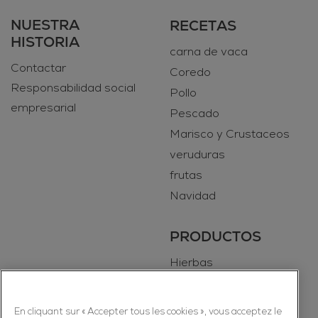
NUESTRA
RECETAS
HISTORIA
carna de vaca
Contactar
Coredo
Responsabilidad social
Pollo
empresarial
Pescado
Marisco y Crustaceos
veruduras
frutas
Navidad
PRODUCTOS
Hierbas
Especias
En cliquant sur « Accepter tous les cookies », vous acceptez le