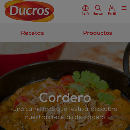
Buscar
Perfil
Es-Es
Recetas
Productos
Cordero
Una carne más que festiva: descubra
nuestras recetas de cordero