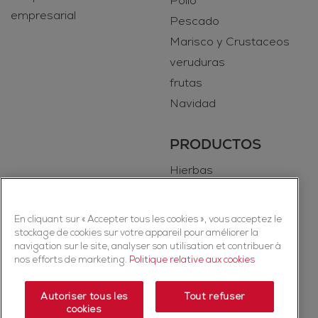
Pollo
empresarial
Pescado
Marisco y Crustaceos
veruduras
frutas
Navidad
PRODUCTOS
Hierbas
Especias
En cliquant sur « Accepter tous les cookies », vous acceptez le
stockage de cookies sur votre appareil pour améliorer la
navigation sur le site, analyser son utilisation et contribuer à
nos efforts de marketing.
Politique relative aux cookies
Autoriser tous les
Tout refuser
cookies
Copyright © 2026 Ducros (McCormick & Company, Inc). Todos los