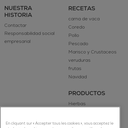
NUESTRA
RECETAS
HISTORIA
carna de vaca
Contactar
Coredo
Responsabilidad social
Pollo
empresarial
Pescado
Marisco y Crustaceos
veruduras
frutas
Navidad
PRODUCTOS
Hierbas
Especias
En cliquant sur « Accepter tous les cookies », vous acceptez le