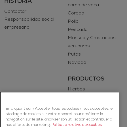
HISTORIA
carna de vaca
Contactar
Coredo
Responsabilidad social
Pollo
empresarial
Pescado
Marisco y Crustaceos
veruduras
frutas
Navidad
PRODUCTOS
Hierbas
Especias
En cliquant sur « Accepter tous les cookies », vous acceptez le
stockage de cookies sur votre appareil pour améliorer la
navigation sur le site, analyser son utilisation et contribuer à
nos efforts de marketing.
Politique relative aux cookies