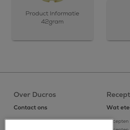
Product Informatie
42gram
Over Ducros
Recep
Contact ons
Wat ete
Contact ons
Recepten 
Bewaaradvies kruiden en specerijen
Recepten 