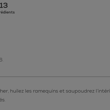
13
rédients
6.
er, huilez les ramequins et saupoudrez l’intéri
és.