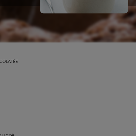
OCOLATÉE
sucré