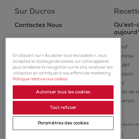
Sur Ducros
Recett
Qu'est-
Contactez Nous
aujourd'
Contactez Nous
boeuf
Conseils de conservation
l'agneau
En cliquant sur « Accepter tous les cookies », vous
Le developpement durable
acceptez le stockage de cookies sur votre appareil
Poulet
L origine de Ducros
pour améliorer la navigation sur le site, analyser son
utilisation et contribuer à nos efforts de marketing.
Poisson
Notre histoire
Politique relative aux cookies
porc
Recyclage : Voici comment agit
Fruits de 
Autoriser tous les cookies
Ducros
légumes
Carrières
Tout refuser
Presse
Paramètres des cookies
Copyright ©2026 Ducros (McCormick & Company, Inc). Tous droits ré
Politique de confidentialité
Politique relative aux cookies