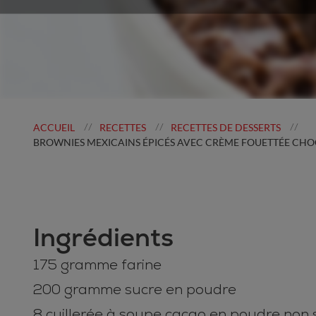
ACCUEIL
RECETTES
RECETTES DE DESSERTS
//
//
//
BROWNIES MEXICAINS ÉPICÉS AVEC CRÈME FOUETTÉE CH
Ingrédients
175 gramme farine
200 gramme sucre en poudre
8 cuillerée à soupe cacao en poudre non 