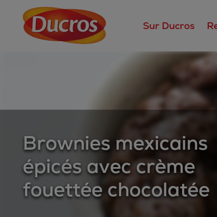
Sur Ducros
R
Brownies mexicains
épicés avec crème
fouettée chocolatée