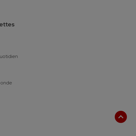
ettes
uotidien
Monde