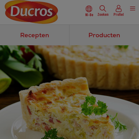
Zoeken
Profiel
Nl-Be
Recepten
Producten