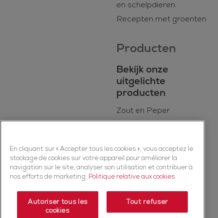
en schelpdieren
Recepten met groenten
Producten
Bekijk onze
uitgelichte
producten
Zout en Peper
BIO
Dagelijkse kookmixen
En cliquant sur « Accepter tous les cookies », vous acceptez le
Kruiden
stockage de cookies sur votre appareil pour améliorer la
Specerijen
navigation sur le site, analyser son utilisation et contribuer à
nos efforts de marketing.
Politique relative aux cookies
Kruidenmixen
Autoriser tous les
Tout refuser
cookies