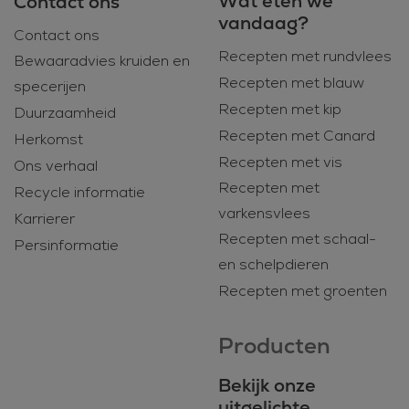
Wat eten we
Contact ons
vandaag?
Contact ons
Recepten met rundvlees
Bewaaradvies kruiden en
Recepten met blauw
specerijen
Recepten met kip
Duurzaamheid
Recepten met Canard
Herkomst
Recepten met vis
Ons verhaal
Recepten met
Recycle informatie
varkensvlees
Karrierer
Recepten met schaal-
Persinformatie
en schelpdieren
Recepten met groenten
Producten
Bekijk onze
uitgelichte