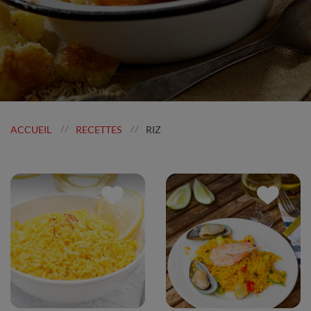
ACCUEIL
RECETTES
RIZ
//
//