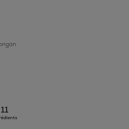
origan
11
rédients