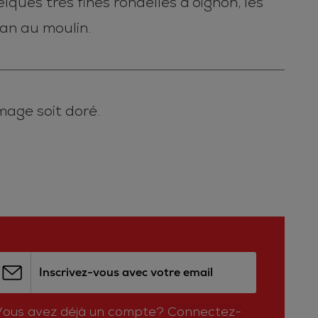
ques très fines rondelles d’oignon, les
an au moulin.
mage soit doré.
Inscrivez-vous avec votre email
Vous avez déjà un compte?
Connectez-