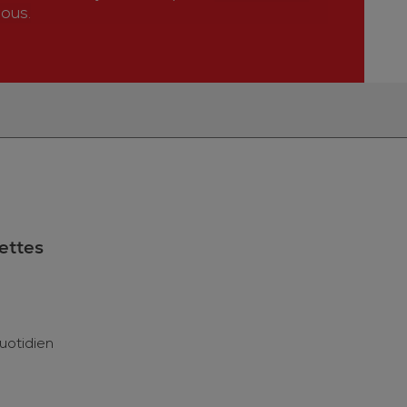
ous.
ettes
uotidien