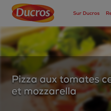
Sur Ducros
R
Pizza aux tomates ce
et mozzarella