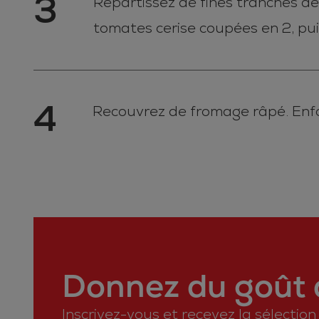
3
Répartissez de fines tranches de 
tomates cerise coupées en 2, pu
4
Recouvrez de fromage râpé. Enfo
Donnez du goût à
Inscrivez-vous et recevez la sélectio