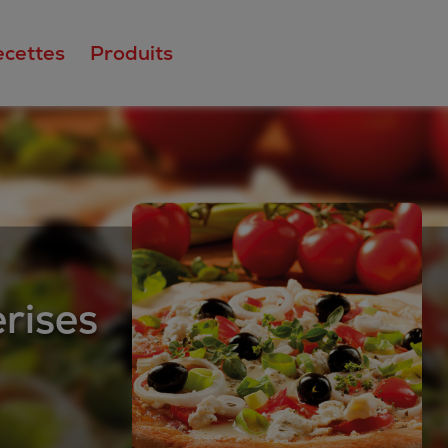
ecettes
Produits
rises