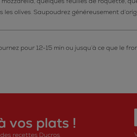
mozzarella, quelques feuilles de roquette, quel
is les olives. Saupoudrez généreusement d’orig
urnez pour 12-15 min ou jusqu’à ce que le fro
 vos plats !
n des recettes Ducros.