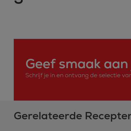
Geef smaak aan 
Schrijf je in en ontvang de selectie v
Gerelateerde Recepte