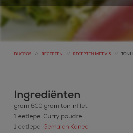
DUCROS
RECEPTEN
RECEPTEN MET VIS
TONI
//
//
//
Ingrediënten
gram 600 gram tonijnfilet
1 eetlepel Curry poudre
1 eetlepel
Gemalen Kaneel