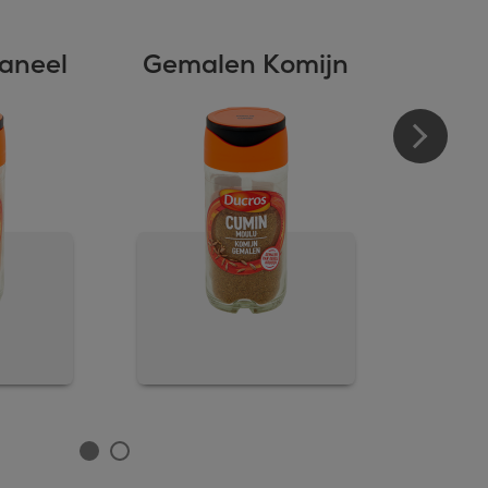
aneel
Gemalen Komijn
I