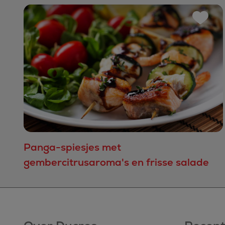
Panga-spiesjes met
gembercitrusaroma's en frisse salade