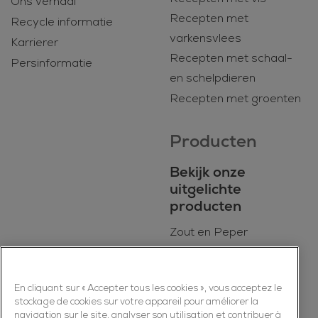
Ons verhaal
Recepten met
Recycle informatie
varkensvlees
Karrierer
Recepten met schaal-
Persinformatie
en schelpdieren
Recepten met groenten
Producten
Bekijk onze
uitgelichte
producten
Zout en Peper
BIO
Dagelijkse kookmixen
En cliquant sur « Accepter tous les cookies », vous acceptez le
Kruiden
stockage de cookies sur votre appareil pour améliorer la
Specerijen
navigation sur le site, analyser son utilisation et contribuer à