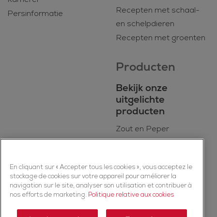
Recepten met schaal-
Persinformatie
en schelpdieren
Recepten met groenten
Producten
Bekijk onze
uitgelichte
producten
Zout en Peper
BIO
Dagelijkse kookmixen
En cliquant sur « Accepter tous les cookies », vous acceptez le
Kruiden
stockage de cookies sur votre appareil pour améliorer la
Specerijen
navigation sur le site, analyser son utilisation et contribuer à
nos efforts de marketing.
Politique relative aux cookies
Kruidenmixen