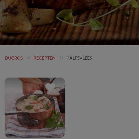
DUCROS
RECEPTEN
KALFSVLEES
//
//