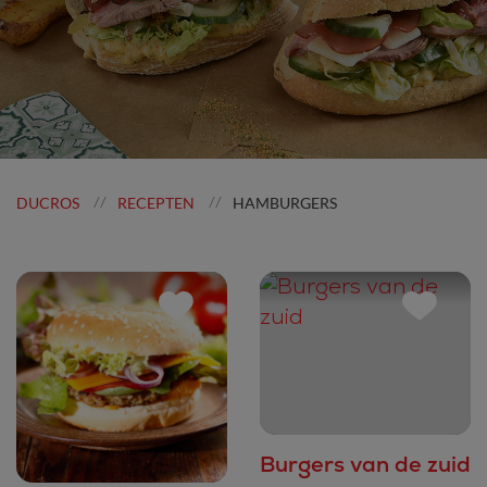
DUCROS
RECEPTEN
HAMBURGERS
//
//
Burgers van de zuid