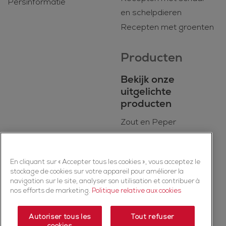
Persinformatie
en schelpdieren
Recepten met groenten
Producten
Bekijk onze
uitgelichte
producten
Zout en Peper
BIO
Dagelijkse kookmixen
En cliquant sur « Accepter tous les cookies », vous acceptez le
Kruiden
stockage de cookies sur votre appareil pour améliorer la
Specerijen
navigation sur le site, analyser son utilisation et contribuer à
nos efforts de marketing.
Politique relative aux cookies
Kruidenmixen
Autoriser tous les
Tout refuser