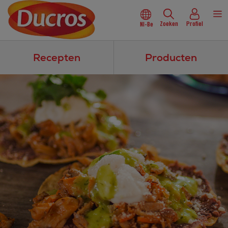
Zoeken
Profiel
Nl-Be
Recepten
Producten