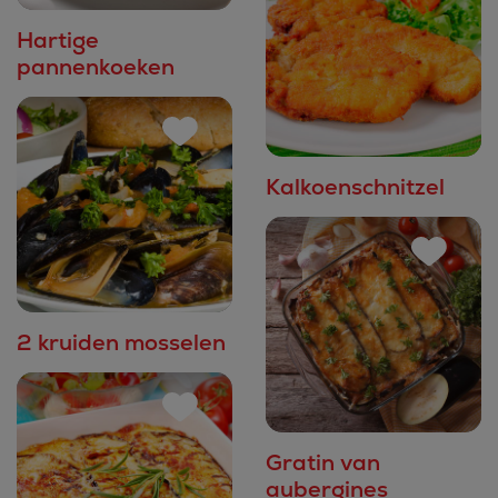
Hartige
pannenkoeken
Kalkoenschnitzel
2 kruiden mosselen
Gratin van
aubergines