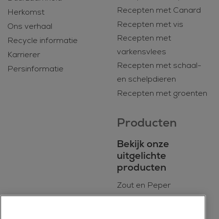
Recepten met Canard
Herkomst
Recepten met vis
Ons verhaal
Recepten met
Recycle informatie
varkensvlees
Karrierer
Recepten met schaal-
Persinformatie
en schelpdieren
Recepten met groenten
Producten
Bekijk onze
uitgelichte
producten
Zout en Peper
BIO
Dagelijkse kookmixen