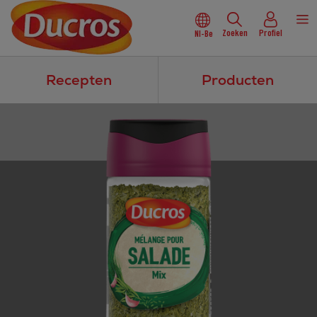
Zoeken
Profiel
Nl-Be
Recepten
Producten