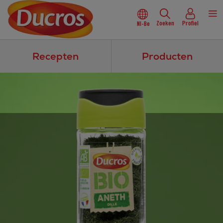
Zoeken
Profiel
Nl-Be
Recepten
Producten