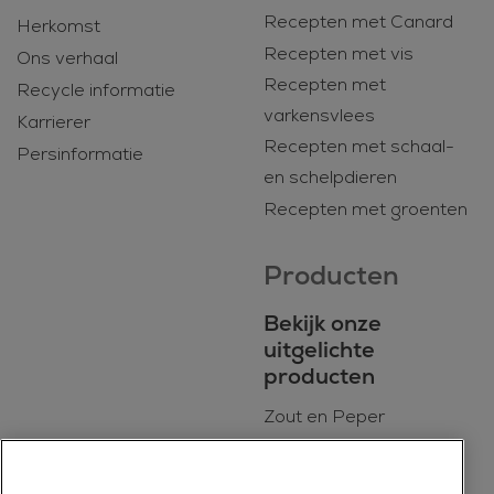
Recepten met Canard
Herkomst
Recepten met vis
Ons verhaal
Recepten met
Recycle informatie
varkensvlees
Karrierer
Recepten met schaal-
Persinformatie
en schelpdieren
Recepten met groenten
Producten
Bekijk onze
uitgelichte
producten
Zout en Peper
BIO
Dagelijkse kookmixen