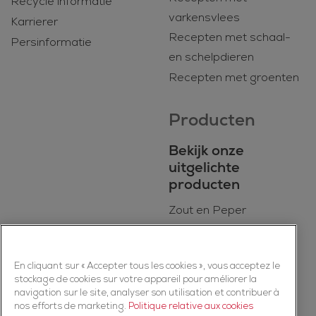
Recycle informatie
varkensvlees
Karrierer
Recepten met schaal-
Persinformatie
en schelpdieren
Recepten met groenten
Producten
Bekijk onze
uitgelichte
producten
Zout en Peper
BIO
Dagelijkse kookmixen
En cliquant sur « Accepter tous les cookies », vous acceptez le
Kruiden
stockage de cookies sur votre appareil pour améliorer la
Specerijen
navigation sur le site, analyser son utilisation et contribuer à
nos efforts de marketing.
Politique relative aux cookies
Kruidenmixen