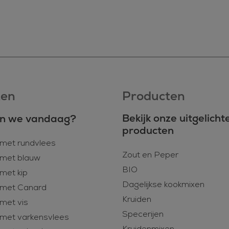
ten
Producten
Bekijk onze uitgelicht
n we vandaag?
producten
met rundvlees
Zout en Peper
met blauw
BIO
met kip
Dagelijkse kookmixen
 met Canard
Kruiden
met vis
Specerijen
met varkensvlees
Kruidenmixen