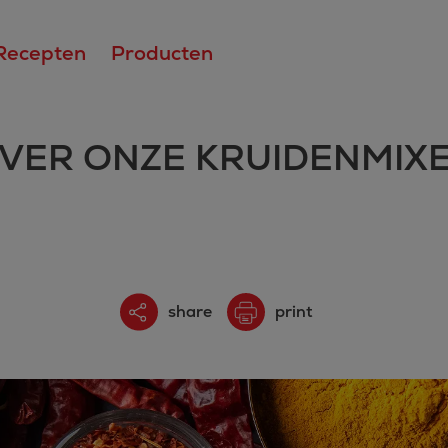
Recepten
Producten
VER ONZE KRUIDENMIX
share
print