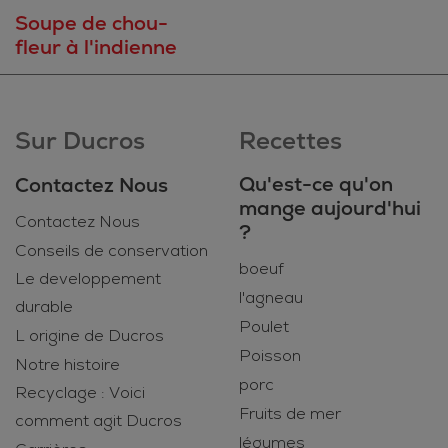
Soupe de chou-
fleur à l'indienne
Sur Ducros
Recettes
Qu'est-ce qu'on
Contactez Nous
mange aujourd'hui
Contactez Nous
?
Conseils de conservation
boeuf
Le developpement
l'agneau
durable
Poulet
L origine de Ducros
Poisson
Notre histoire
porc
Recyclage : Voici
Fruits de mer
comment agit Ducros
légumes