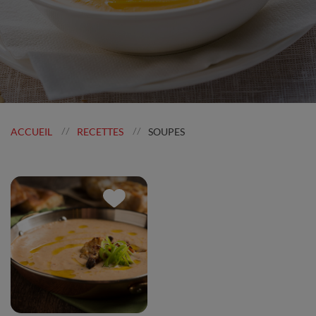
ACCUEIL
RECETTES
SOUPES
//
//