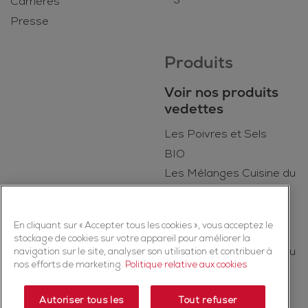
Carrières
Presse
Produits
Voir nos produits
vedettes
Les Poivres et Sels
BIO
Les Mélanges Cuisine du
Quotidien
Kruiden
En cliquant sur « Accepter tous les cookies », vous acceptez le
Les Épices
stockage de cookies sur votre appareil pour améliorer la
Les Mélanges Cuisine du
navigation sur le site, analyser son utilisation et contribuer à
nos efforts de marketing.
Politique relative aux cookies
Monde
Autoriser tous les
Tout refuser