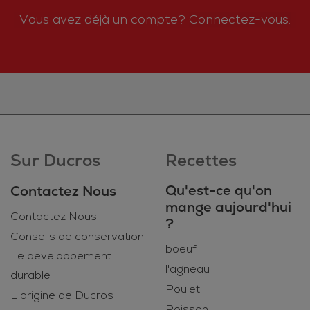
Vous avez déjà un compte?
Connectez-vous.
Sur Ducros
Recettes
Qu'est-ce qu'on
Contactez Nous
mange aujourd'hui
Contactez Nous
?
Conseils de conservation
boeuf
Le developpement
l'agneau
durable
Poulet
L origine de Ducros
Poisson