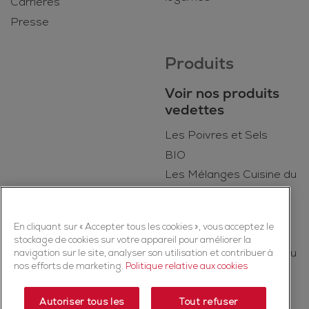
Carrières
Presse
Produits
Voir nos produits
vedettes
Les Poivres et Sels
BIO
Les Mélanges Cuisine du
Quotidien
Kruiden
En cliquant sur « Accepter tous les cookies », vous acceptez le
Les Épices
stockage de cookies sur votre appareil pour améliorer la
Les Mélanges Cuisine du
navigation sur le site, analyser son utilisation et contribuer à
nos efforts de marketing.
Politique relative aux cookies
Monde
Autoriser tous les
Tout refuser