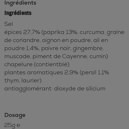
Ingrédients
Ingrédients
Sel
épices 27,7% (paprika 13%, curcuma, graine
de coriandre, oignon en poudre, ail en
poudre 1,4%, poivre noir, gingembre,
muscade, piment de Cayenne, cumin)
chapelure (contient
blé
)
plantes aromatiques 2,9% (persil 1,1%
thym, laurier)
antiagglomérant: dioxyde de silicium
Dosage
25g ℮