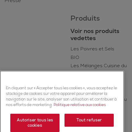
Presse
Produits
Voir nos produits
vedettes
Les Poivres et Sels
BIO
Les Mélanges Cuisine du
Quotidien
Kruiden
En cliquant sur « Accepter tous les cookies », vous acceptez le
Les Épices
stockage de cookies sur votre appareil pour améliorer la
Les Mélanges Cuisine du
navigation sur le site, analyser son utilisation et contribuer à
nos efforts de marketing.
Politique relative aux cookies
Monde
Autoriser tous les
Tout refuser
cookies